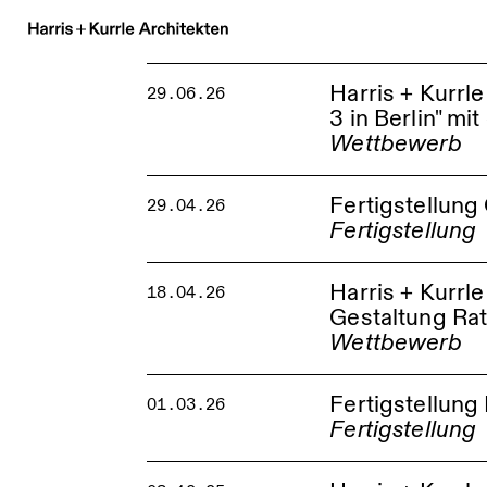
Harris + Kurrl
29.06.26
3 in Berlin" mi
Wettbewerb
Am Molkenmarkt Ber
Fertigstellung
29.04.26
Fertigstellung
Fertigstellung des Qu
Harris + Kurrl
18.04.26
Quartier Stöckachpla
Gestaltung Rat
Wettbewerb
Rathaus Markt Merin
Fertigstellun
01.03.26
Fertigstellung
Bildungszentrum IH