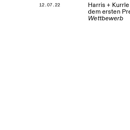
Harris + Kurr
12.07.22
dem ersten Pr
Wettbewerb
Zentrum Rosengarte
Albershausen Ratha