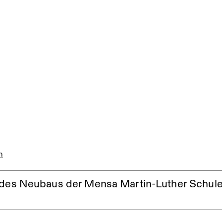
erkirche in Köln wurde für den DAM-Preis 2024 nominiert
n
n
g des Neubaus der Mensa Martin-Luther Schul
tstraße Göppingen