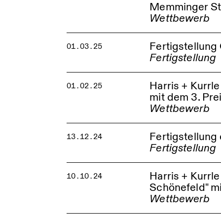
Memminger Str
Wettbewerb
Quartier Memminger
Fertigstellung
01.03.25
Fertigstellung
Fertigstellung des G
Wohn- und Geschäft
Harris + Kurr
01.02.25
Ludwigsburg
mit dem 3. Pre
Quartierszentrum St
Wettbewerb
Dietzenhofer Gymna
Fertigstellun
13.12.24
Fertigstellung
Harris + Kurrl
10.10.24
Schönefeld" mi
Harris + Kurrle wurd
Suburbaner Logistikh
Wettbewerb
Logistikhub Stuttga
Kirchlich-diakonisc