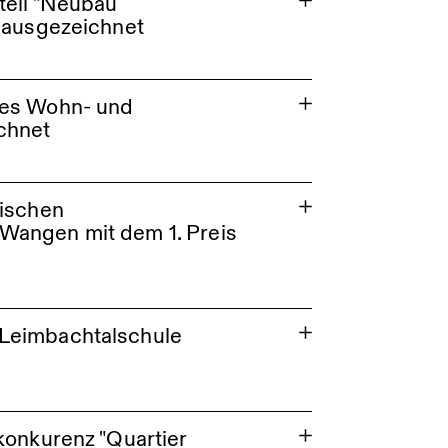
teil "Neubau
s ausgezeichnet
nes Wohn- und
chnet
rischen
Wangen mit dem 1. Preis
 Leimbachtalschule
konkurenz "Quartier