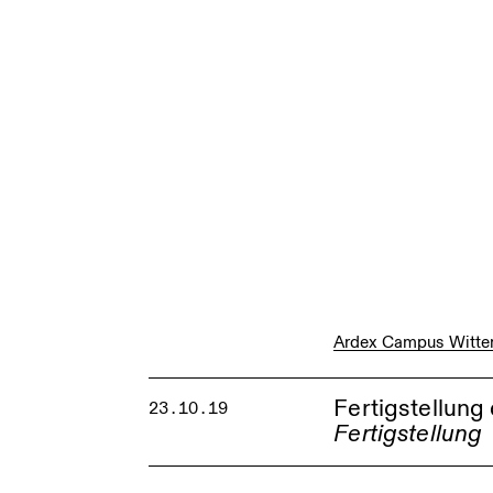
Der Neubau der Erlös
Kirchenstandort Köl
Ardex Campus Witte
Fertigstellun
23.10.19
Fertigstellung
Zentrum untere Mark