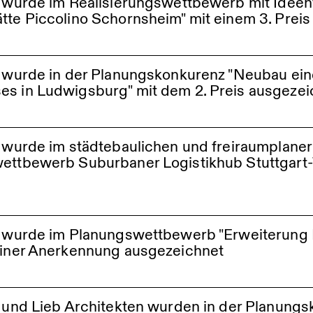
e wurde im Realisierungswettbewerb mit Ideen
tte Piccolino Schornsheim" mit einem 3. Prei
chornsheim
le wurde in der Planungskonkurenz "Neubau ei
es in Ludwigsburg" mit dem 2. Preis ausgezei
e wurde im städtebaulichen und freiraumplane
wettbewerb Suburbaner Logistikhub Stuttgart-
le wurde im Planungswettbewerb "Erweiterung
einer Anerkennung ausgezeichnet
htalschule Dielheim
e und Lieb Architekten wurden in der Planungs