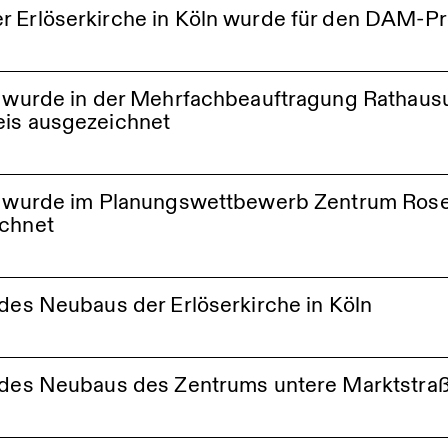
 Erlöserkirche in Köln wurde für den DAM-Pr
e im Realisierungswettbewerb Kreisschulzentrum Offenburg mit de
lzentrum
le wurde in der Mehrfachbeauftragung Rathaus
eis ausgezeichnet
n
le wurde im Planungswettbewerb Zentrum Rose
ichnet
 des Neubaus der Erlöserkirche in Köln
n
g des Neubaus des Zentrums untere Marktstra
n