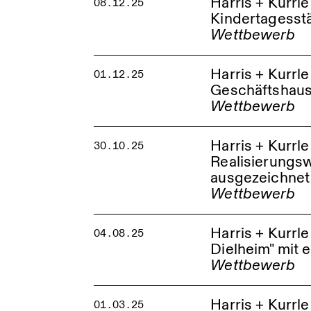
Harris + Kurrl
08.12.25
Kindertagesstä
Wettbewerb
Kindertagesstätte S
Harris + Kurr
01.12.25
Geschäftshaus
Wettbewerb
Harris + Kurrl
30.10.25
Realisierungs
ausgezeichnet
Wettbewerb
Harris + Kurr
04.08.25
Dielheim" mit 
Wettbewerb
Erweiterung Leimbac
Harris + Kurrl
01.03.25