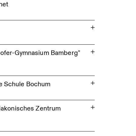
net
nhofer-Gymnasium Bamberg"
he Schule Bochum
diakonisches Zentrum
bewerb