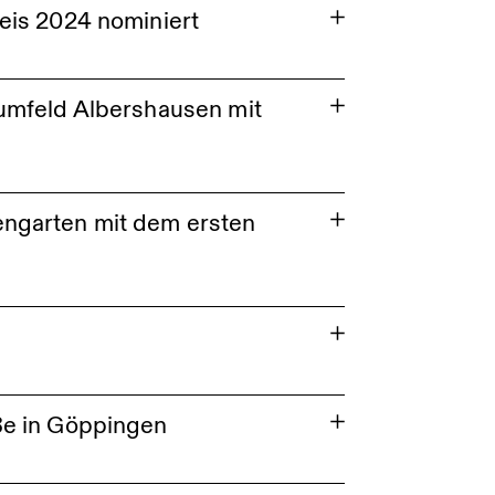
eis 2024 nominiert
m 4.
umfeld Albershausen mit
ngarten mit dem ersten
ße in Göppingen