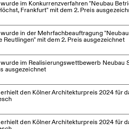
e wurde im Konkurrenzverfahren "Neubau Betri
Höchst, Frankfurt" mit dem 2. Preis ausgezeich
 Industriepark Höchst Frankfurt
le wurde in der Mehrfachbeauftragung "Neuba
Reutlingen" mit dem 2. Preis ausgezeichnet
shaus Obere Wässer Reutlingen
le wurde im Realisierungswettbewerb Neubau 
is ausgezeichnet
halle
e erhielt den Kölner Architekturpreis 2024 für
esch
Neubaus der NRW Sportschule Märkische Schule Bochum
e erhielt den Kölner Architekturpreis 2024 für
sa Bochum
esch