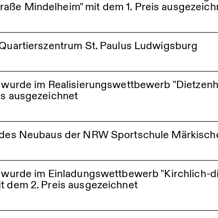
aße Mindelheim" mit dem 1. Preis ausgezeich
 Straße Mindelheim
 Quartierszentrum St. Paulus Ludwigsburg
esamtprojektes Standortenwicklung Quartierszentrum St. Paulus
shaus Ludwigsburg
le wurde im Realisierungswettbewerb "Dietze
is ausgezeichnet
. Paulus Ludwigsburg
sium Bamberg
g des Neubaus der NRW Sportschule Märkisc
e wurde im Einladungswettbewerb "Kirchlich-
t dem 2. Preis ausgezeichnet
e im städtebaulichen und freiraumplanerischen Realisierungswett
ub Stuttgart-Wangen mit dem 1. Preis ausgezeichnet
rt - Wangen
hes Zentrum Schönefeld