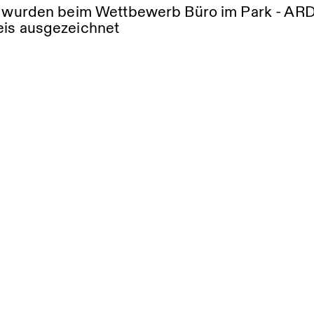
le wurden beim Wettbewerb Büro im Park - AR
eis ausgezeichnet
n
usumfeld