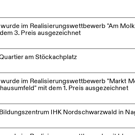
e wurde im Realisierungswettbewerb "Am Molke
t dem 3. Preis ausgezeichnet
lin
 Quartier am Stöckachplatz
artiers am Stöckachplatz in Stuttgart
e wurde im Realisierungswettbewerb "Markt M
tz
hausumfeld" mit dem 1. Preis ausgezeichnet
g
g Bildungszentrum IHK Nordschwarzwald in Na
K Nagold