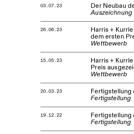
Der Neubau der
03.07.23
Harris + Kurrle wurd
Preis ausgezeichnet
Auszeichnung
Offenburg Kreisschu
Harris + Kurr
26.06.23
dem ersten Pr
Wettbewerb
Kirchenstandort Köl
Harris + Kurr
15.05.23
Preis ausgeze
Wettbewerb
Fertigstellung
20.03.23
Fertigstellung
Kirchenstandort Köl
Fertigstellun
19.12.22
Fertigstellung
Kirchenstandort Köl