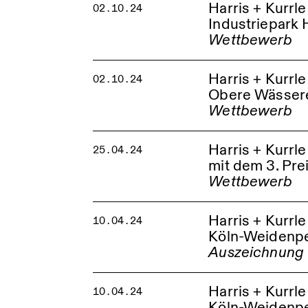
Harris + Kurrl
02.10.24
Industriepark 
Wettbewerb
Betriebsrestaurant im
Harris + Kurr
02.10.24
Obere Wässere 
Wettbewerb
Wohn- und Geschäft
Harris + Kurr
25.04.24
mit dem 3. Pre
Wettbewerb
Wilhelmshaven Stadt
Harris + Kurrl
10.04.24
Köln-Weidenp
Auszeichnung
Fertigstellung des 
Harris + Kurrl
Sporthalle und Men
10.04.24
Köln-Weidenp