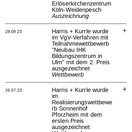
Harris + Kurrle wurde im
Erlöserkirchenzentrum
Realisierungswettbewerb
Köln-Weidenpesch
Kreisschulzentrum Offenburg mit
Auszeichnung
dem 4. Preis ausgezeichnet
Offenburg Kreisschulzentrum
Harris + Kurrle wurde
28.09.23
im VgV-Verfahren mit
Teilnahmewettbewerb
"Neubau IHK
Bildungszentrum in
Ulm" mit dem 2. Preis
ausgezeichnet
Wettbewerb
Harris + Kurrle wurde
26.07.23
Kirchenstandort Köln
im
Realisierungswettbewe
rb Sonnenhof
Pforzheim mit dem
ersten Preis
ausgezeichnet