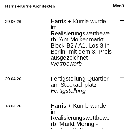
Menü
Harris + Kurrle wurde
29.06.26
im
Realisierungswettbewe
rb "Am Molkenmarkt
Block B2 / A1, Los 3 in
Berlin" mit dem 3. Preis
ausgezeichnet
Wettbewerb
Am Molkenmarkt Berlin
Fertigstellung Quartier
29.04.26
am Stöckachplatz
Fertigstellung
Fertigstellung des Quartiers am
Harris + Kurrle wurde
Stöckachplatz in Stuttgart
18.04.26
im
Quartier Stöckachplatz
Realisierungswettbewe
rb "Markt Mering -