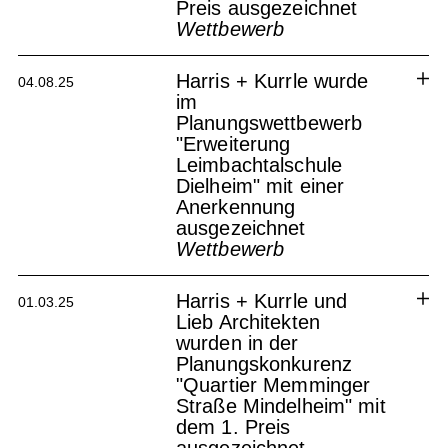
Preis ausgezeichnet
Wettbewerb
Harris + Kurrle wurde
04.08.25
im
Planungswettbewerb
"Erweiterung
Leimbachtalschule
Dielheim" mit einer
Anerkennung
ausgezeichnet
Harris + Kurrle wurde im
Wettbewerb
städtebaulichen und
freiraumplanerischen
Erweiterung Leimbachtalschule
Realisierungswettbewerb
Dielheim
Harris + Kurrle und
01.03.25
Suburbaner Logistikhub
Lieb Architekten
Stuttgart-Wangen mit dem 1.
wurden in der
Preis ausgezeichnet
Planungskonkurenz
Logistikhub Stuttgart - Wangen
"Quartier Memminger
Straße Mindelheim" mit
dem 1. Preis