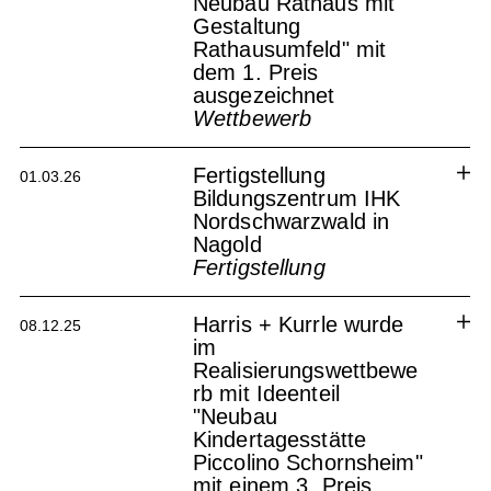
Neubau Rathaus mit
Gestaltung
Rathausumfeld" mit
dem 1. Preis
ausgezeichnet
Wettbewerb
Rathaus Markt Mering
Fertigstellung
01.03.26
Bildungszentrum IHK
Nordschwarzwald in
Nagold
Fertigstellung
Bildungszentrum IHK Nagold
Harris + Kurrle wurde
08.12.25
im
Realisierungswettbewe
rb mit Ideenteil
"Neubau
Kindertagesstätte
Piccolino Schornsheim"
mit einem 3. Preis