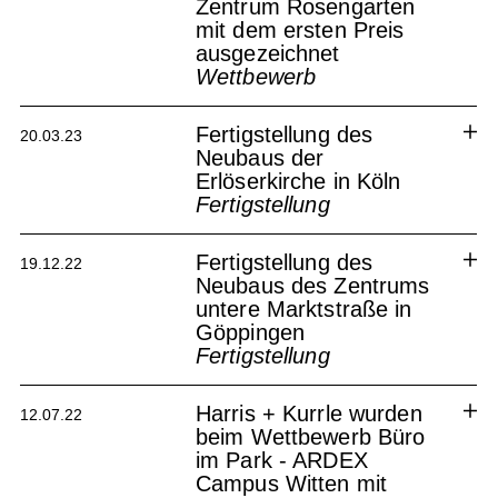
Zentrum Rosengarten
mit dem ersten Preis
Der Neubau der Erlöserkirche in
Köln wurde für den DAM-Preis
ausgezeichnet
2024 nominiert
Wettbewerb
Albershausen Rathausumfeld
Kirchenstandort Köln
Fertigstellung des
20.03.23
Neubaus der
Erlöserkirche in Köln
Fertigstellung
Zentrum Rosengarten
Kirchenstandort Köln
Fertigstellung des
19.12.22
Neubaus des Zentrums
untere Marktstraße in
Göppingen
Fertigstellung
Harris + Kurrle wurden
12.07.22
beim Wettbewerb Büro
im Park - ARDEX
Campus Witten mit