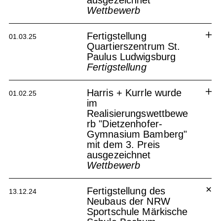
ausgezeichnet
Wettbewerb
Quartier Memminger Straße
Mindelheim
Fertigstellung
01.03.25
Quartierszentrum St.
Paulus Ludwigsburg
Fertigstellung
Fertigstellung des
Harris + Kurrle wurde
Gesamtprojektes
01.02.25
Standortenwicklung
im
Quartierszentrum St. Paulus
Realisierungswettbewe
Ludwigsburg
rb "Dietzenhofer-
Quartierszentrum St. Paulus
Gymnasium Bamberg"
Ludwigsburg
mit dem 3. Preis
ausgezeichnet
Wettbewerb
Dietzenhofer Gymnasium
Bamberg
Fertigstellung des
13.12.24
Neubaus der NRW
Sportschule Märkische