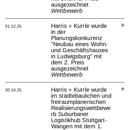
ausgezeichnet
Wettbewerb
Kindertagesstätte Schornsheim
Harris + Kurrle wurde
01.12.25
in der
Planungskonkurenz
"Neubau eines Wohn-
und Geschäftshauses
in Ludwigsburg" mit
dem 2. Preis
ausgezeichnet
Wettbewerb
Harris + Kurrle wurde
30.10.25
im städtebaulichen und
freiraumplanerischen
Realisierungswettbewe
rb Suburbaner
Logistikhub Stuttgart-
Wangen mit dem 1.
Wohn- und Geschäftshaus
Ludwigsburg